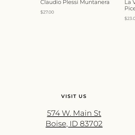
Claudio Plessi Muntanera
La 
Pic
$
27.00
$
23.
VISIT US
574 W. Main St
Boise, ID 83702