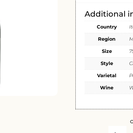
Additional 
Country
I
Region
M
Size
7
Style
C
Varietal
P
Wine
W
O
TORRE