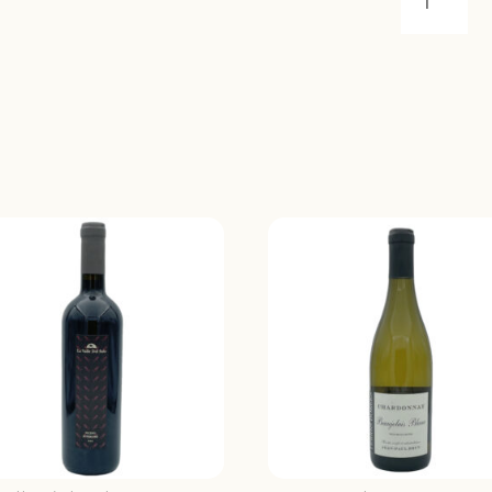
DEI
BEATI
GIOCHER
CON
I
FIORI
PECORIN
2021
QUANTIT