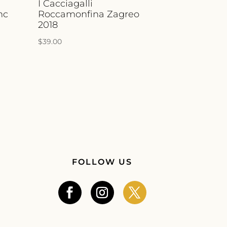
I Cacciagalli
nc
Roccamonfina Zagreo
2018
$
39.00
FOLLOW US