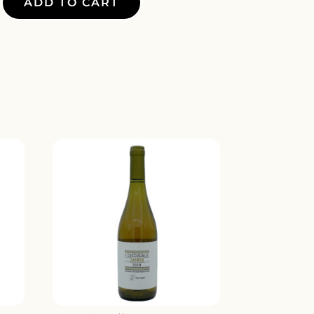
ADD TO CART
EMO
O
Y