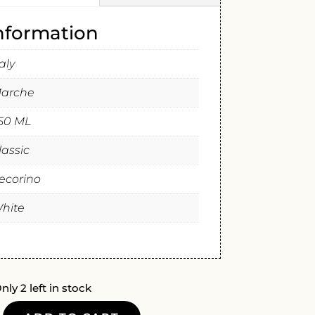
information
taly
arche
50 ML
lassic
ecorino
hite
nly 2 left in stock